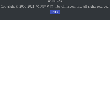
85751733
Copyright © 2000-2021
轻纺原料网
Tbs-china.com Inc. All rights reserved.
51La