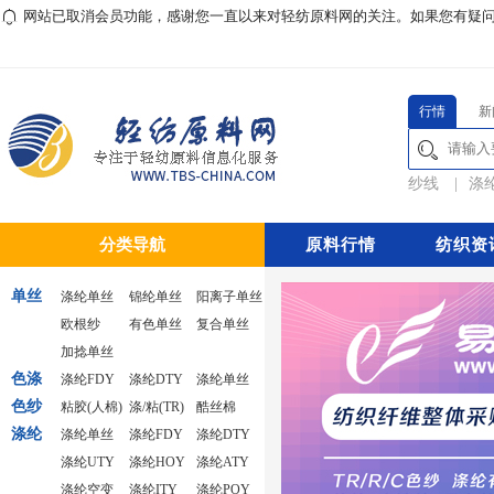
网站已取消会员功能，感谢您一直以来对轻纺原料网的关注。如果您有疑问或对本
行情
新
纱线
|
涤
分类导航
原料行情
纺织资
单丝
涤纶单丝
锦纶单丝
阳离子单丝
欧根纱
有色单丝
复合单丝
加捻单丝
色涤
涤纶FDY
涤纶DTY
涤纶单丝
色纱
粘胶(人棉)
涤/粘(TR)
酷丝棉
涤纶
涤纶单丝
涤纶FDY
涤纶DTY
涤纶UTY
涤纶HOY
涤纶ATY
涤纶空变
涤纶ITY
涤纶POY