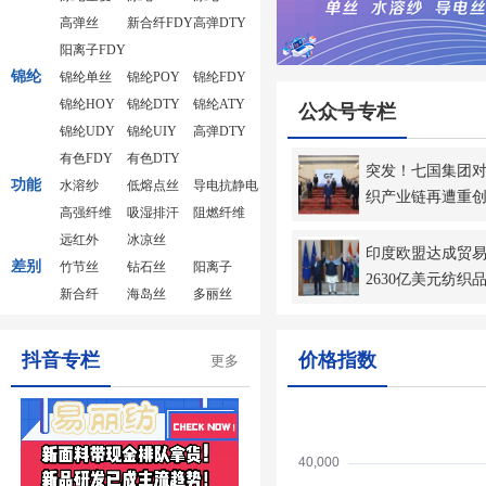
高弹丝
新合纤FDY
高弹DTY
阳离子FDY
锦纶
锦纶单丝
锦纶POY
锦纶FDY
锦纶HOY
锦纶DTY
锦纶ATY
公众号专栏
锦纶UDY
锦纶UIY
高弹DTY
有色FDY
有色DTY
突发！七国集团
功能
水溶纱
低熔点丝
导电抗静电
织产业链再遭重
高强纤维
吸湿排汗
阻燃纤维
远红外
冰凉丝
印度欧盟达成贸易
差别
竹节丝
钻石丝
阳离子
2630亿美元纺织
新合纤
海岛丝
多丽丝
抖音专栏
价格指数
更多