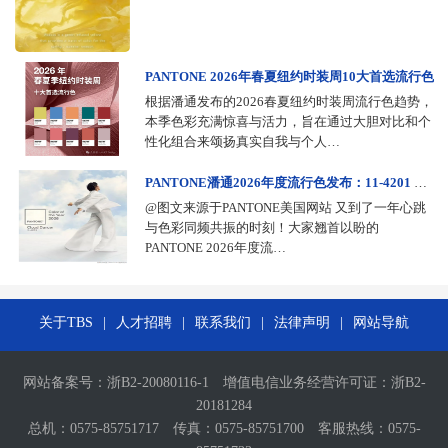
PANTONE 2026年春夏纽约时装周10大首选流行色
根据潘通发布的2026春夏纽约时装周流行色趋势，
本季色彩充满惊喜与活力，旨在通过大胆对比和个
性化组合来颂扬真实自我与个人…
PANTONE潘通2026年度流行色发布：11-4201 Cloud Dancer （云上舞白）
@图文来源于PANTONE美国网站 又到了一年心跳
与色彩同频共振的时刻！大家翘首以盼的
PANTONE 2026年度流…
关于TBS
|
人才招聘
|
联系我们
|
法律声明
|
网站导航
网站备案号：
浙B2-20080116-1
增值电信业务经营许可证：
浙B2-
20181284
总机：0575-85751717 传真：0575-85751700 客服热线：0575-