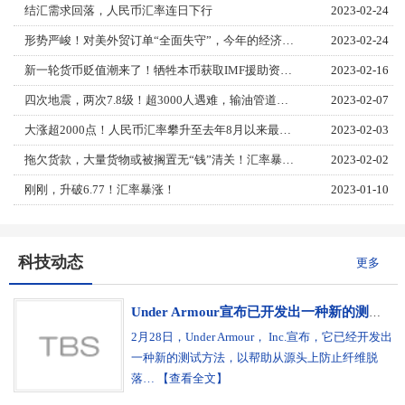
结汇需求回落，人民币汇率连日下行
2023-02-24
形势严峻！对美外贸订单“全面失守”，今年的经济接下来怎么搞？
2023-02-24
新一轮货币贬值潮来了！牺牲本币获取IMF援助资金！这些国家风险最大！
2023-02-16
四次地震，两次7.8级！超3000人遇难，输油管道暂停，又有爆炸！美国将对俄铝收200%关税？金属板块狂泄不止
2023-02-07
大涨超2000点！人民币汇率攀升至去年8月以来最高！
2023-02-03
拖欠货款，大量货物或被搁置无“钱”清关！汇率暴跌，通胀飙升！谨防弃货
2023-02-02
刚刚，升破6.77！汇率暴涨！
2023-01-10
科技动态
更多
Under Armour宣布已开发出一种新的测试方法，以帮助从源头上防止纤维脱落
2月28日，Under Armour， Inc.宣布，它已经开发出
一种新的测试方法，以帮助从源头上防止纤维脱
落… 【查看全文】