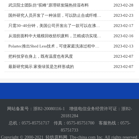
武汉院士团队仿“驼峰”原理研发隔热排湿布料
2023-02-28
国外研究人员开发了一种涂层，可以防止合成纤维在洗涤过程中脱落有害的微纤维
2023-02-23
只需30~40分钟，美国公司开发出了一款可以在沸水中溶解的鞋子
2023-02-17
从混纺面料中大规模回收纺织废料，兰精成功实现了循环时装系列发展的里程碑！
2023-02-16
Polartec推出Shed Less技术，可使家庭洗涤过程中微纤维脱落平均减少85%！
2023-02-13
把科技穿在身上，既有温度也有风度
2023-02-07
最新研究揭示 家蚕绿茧是怎样形成的
2023-02-07
网站备案号：
浙B2-20080116-1
增值电信业务经营许可证：
浙B2-
20181284
总机：0575-85751717 传真：0575-85751700 客服热线：0575-
85751733
Copyright © 2000-2021
轻纺原料网
Tbs-china.com Inc. All rights reserved.