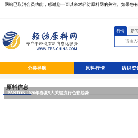
网站已取消会员功能，感谢您一直以来对轻纺原料网的关注。如果您有疑问或对本
行情
新
分类导航
原料行情
纺织资
原料信息
PANTON 2026年春夏5大关键流行色彩趋势
PANTONE 2026年春夏纽约时装周10大首选流行色
PANTONE潘通2026年度流行色发布：11-4201 Cloud Dancer （云
今年，国内24030台加弹机究竟需要多少吨涤丝POY？