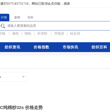
5-85751718。
网站已取消会员功能，感谢您一直以来对轻纺原料网的关注。
行情
新闻
百科
纱线
|
涤纶
|
锦纶
|
水溶纱
|
导电丝
|
钻石丝
纺织资讯
价格指数
市场快讯
纺织百科