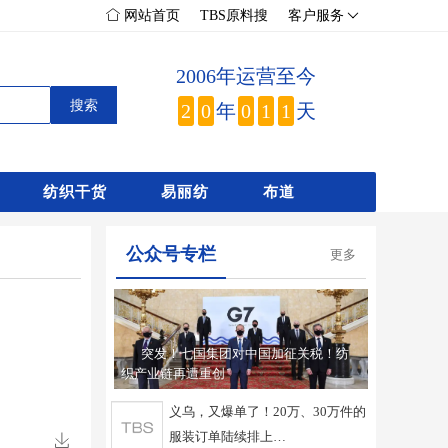
如果您有疑问或对本平台有建议或意见，欢迎拨打0575-85751718。
TBS原料搜
客户服务
网站首页
2006年运营至今
2
0
年
0
1
1
天
纺织干货
易丽纺
布道
公众号专栏
更多
突发！七国集团对中国加征关税！纺
织产业链再遭重创
义乌，又爆单了！20万、30万件的
服装订单陆续排上…